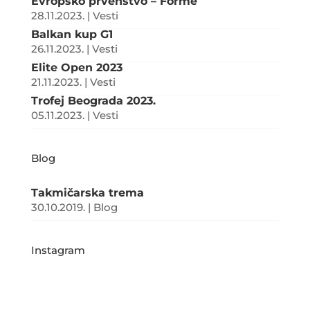
Evropsko prvenstvo – Forme
p
e
28.11.2023.
|
Vesti
Balkan kup G1
26.11.2023.
|
Vesti
Elite Open 2023
21.11.2023.
|
Vesti
Trofej Beograda 2023.
05.11.2023.
|
Vesti
Blog
Takmičarska trema
30.10.2019.
|
Blog
Instagram