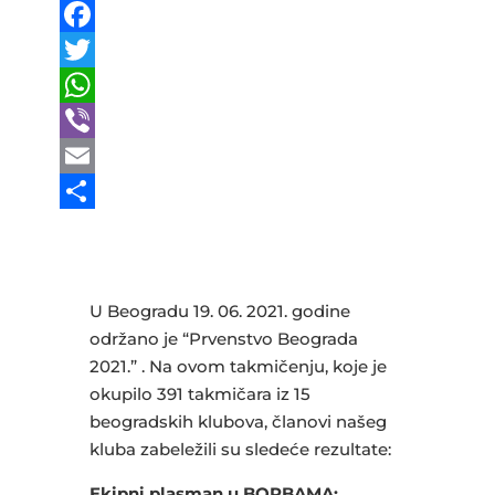
F
a
T
c
w
W
e
i
h
V
b
t
a
i
E
o
t
t
b
m
S
o
e
s
e
a
h
k
r
A
r
i
a
U Beogradu 19. 06. 2021. godine
p
l
r
održano je “Prvenstvo Beograda
2021.” . Na ovom takmičenju, koje je
p
e
okupilo 391 takmičara iz 15
beogradskih klubova, članovi našeg
kluba zabeležili su sledeće rezultate:
Ekipni plasman u BORBAMA: