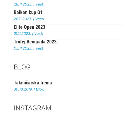
o
p
28.11.2023.
|
Vesti
Balkan kup G1
k
26.11.2023.
|
Vesti
Elite Open 2023
21.11.2023.
|
Vesti
Trofej Beograda 2023.
05.11.2023.
|
Vesti
BLOG
Takmičarska trema
30.10.2019.
|
Blog
INSTAGRAM