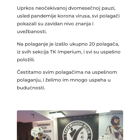
b
r
A
Uprkos neočekivanoj dvomesečnoj pauzi,
o
p
usled pandemije korona virusa, svi polagači
o
p
pokazali su zavidan nivo znanja i
uvežbanosti.
k
Na polaganje je izašlo ukupno 20 polagača,
iz svih sekcija TK Imperium, i svi su uspešno
položili.
Čestitamo svim polagačima na uspešnom
polaganju, i želimo im mnogo uspeha u
budućnosti.