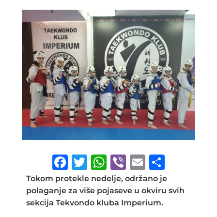
F
T
W
Vi
E
S
a
w
h
b
m
h
Tokom protekle nedelje, održano je
c
it
at
e
ai
ar
polaganje za više pojaseve u okviru svih
sekcija Tekvondo kluba Imperium.
e
te
s
r
l
e