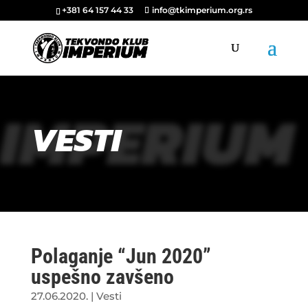
+381 64 157 44 33
info@tkimperium.org.rs
IMPERIUM
VESTI
Polaganje “Jun 2020”
uspešno zavšeno
27.06.2020.
|
Vesti