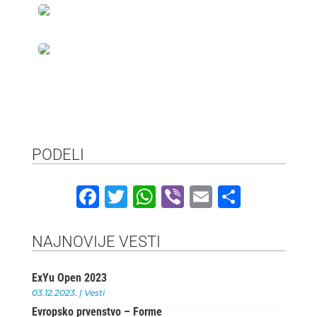
PODELI
F
T
W
Vi
E
S
a
w
h
b
m
h
c
it
at
e
ai
ar
NAJNOVIJE VESTI
e
te
s
r
l
e
ExYu Open 2023
b
r
A
03.12.2023.
|
Vesti
o
p
Evropsko prvenstvo – Forme