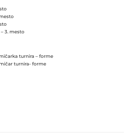
sto
. mesto
sto
 – 3. mesto
mičarka turnira – forme
mičar turnira- forme