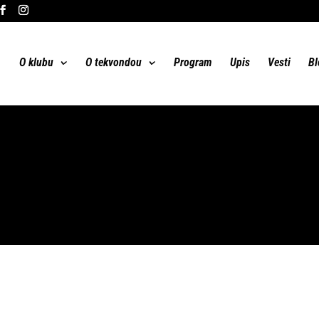
O klubu
O tekvondou
Program
Upis
Vesti
Bl