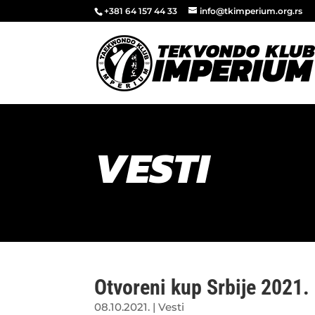
+381 64 157 44 33
info@tkimperium.org.rs
VESTI
Otvoreni kup Srbije 2021.
08.10.2021.
|
Vesti