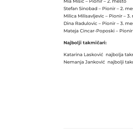
Mia Misic – Pionir – 2. mesto
Stefan Sinobad – Pionir – 2. me
Milica Milisavljevic – Pionir – 3
Dina Radulovic – Pionir – 3. me
Mateja Cincar-Poposki – Pionir
Najbolji takmičari:
Katarina Lasković najbolja tak
Nemanja Janković najbolji tak