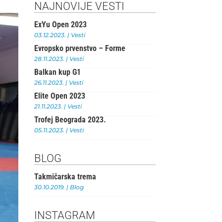
c
it
at
e
ai
ar
NAJNOVIJE VESTI
e
te
s
r
l
e
ExYu Open 2023
b
r
A
03.12.2023.
|
Vesti
Evropsko prvenstvo – Forme
o
p
28.11.2023.
|
Vesti
o
p
Balkan kup G1
k
26.11.2023.
|
Vesti
Elite Open 2023
21.11.2023.
|
Vesti
Trofej Beograda 2023.
05.11.2023.
|
Vesti
BLOG
Takmičarska trema
30.10.2019.
|
Blog
INSTAGRAM