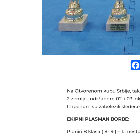
Na Otvorenom kupu Srbije, takm
2 zemlje, održanom 02. i 03. o
Imperium su zabeležili sledeće 
EKIPNI PLASMAN BORBE:
Pioniri B klasa ( 8- 9 ) – 1. mest