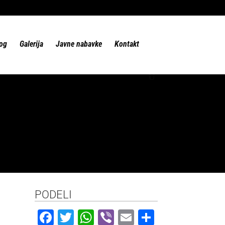
og
Galerija
Javne nabavke
Kontakt
PODELI
F
T
W
Vi
E
S