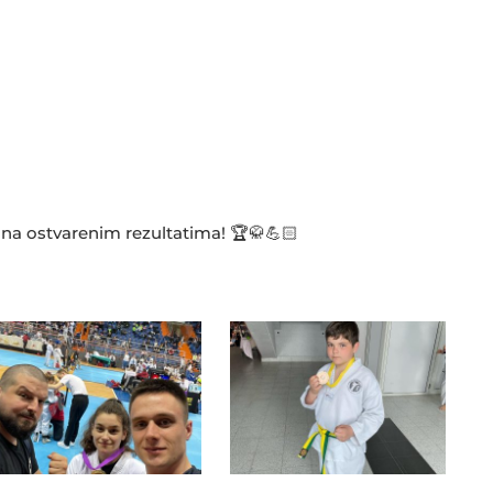
a ostvarenim rezultatima! 🏆🥋💪🏻