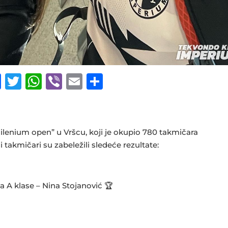
F
T
W
Vi
E
S
a
w
h
b
m
h
c
it
at
e
ai
ar
e
te
s
r
l
e
enium open” u Vršcu, koji je okupio 780 takmičara
b
r
A
ši takmičari su zabeležili sledeće rezultate:
o
p
o
p
a A klase – Nina Stojanović 🏆
k