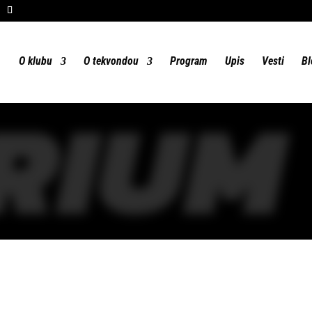
O klubu
O tekvondou
Program
Upis
Vesti
Bl
RIUM