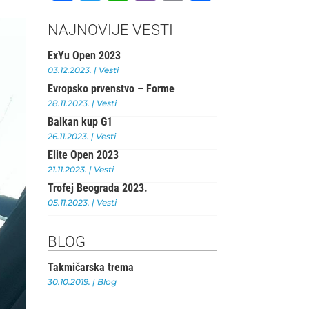
a
w
h
b
m
h
c
it
at
e
ai
ar
NAJNOVIJE VESTI
e
te
s
r
l
e
ExYu Open 2023
b
r
A
03.12.2023.
|
Vesti
Evropsko prvenstvo – Forme
o
p
28.11.2023.
|
Vesti
o
p
Balkan kup G1
k
26.11.2023.
|
Vesti
Elite Open 2023
21.11.2023.
|
Vesti
Trofej Beograda 2023.
05.11.2023.
|
Vesti
BLOG
Takmičarska trema
30.10.2019.
|
Blog