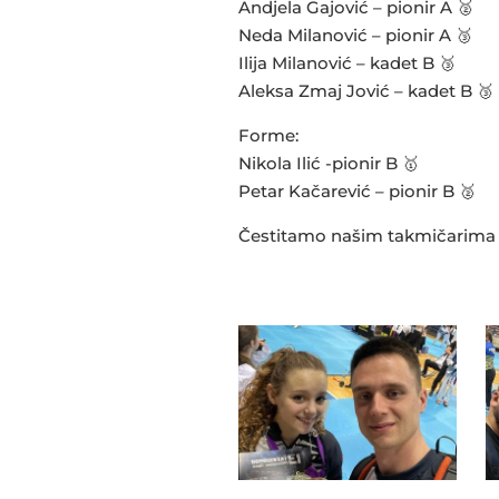
Andjela Gajović – pionir A 🥈
Neda Milanović – pionir A 🥉
Ilija Milanović – kadet B 🥉
Aleksa Zmaj Jović – kadet B 🥉
Forme:
Nikola Ilić -pionir B 🥇
Petar Kačarević – pionir B 🥈
Čestitamo našim takmičarima n