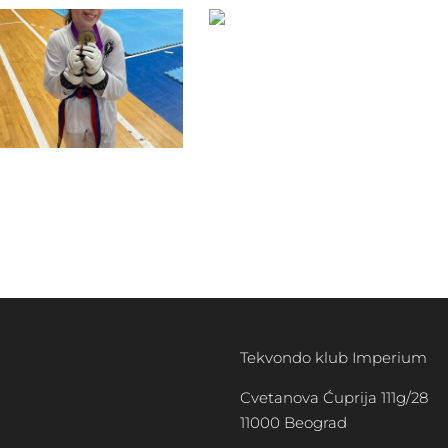
Tekvondo klub Imperium
Cvetanova Ćuprija 111g/28
11000 Beograd