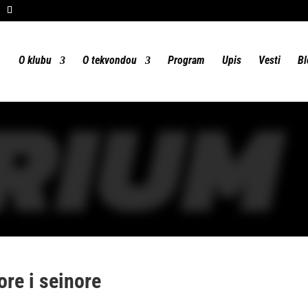
O klubu
O tekvondou
Program
Upis
Vesti
Bl
RIUM
ore i seinore