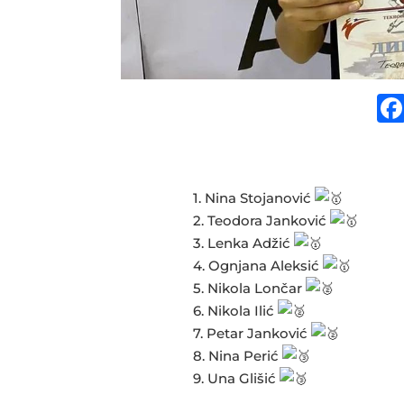
1. Nina Stojanović
2. Teodora Janković
3. Lenka Adžić
4. Ognjana Aleksić
5. Nikola Lončar
6. Nikola Ilić
7. Petar Janković
8. Nina Perić
9. Una Glišić