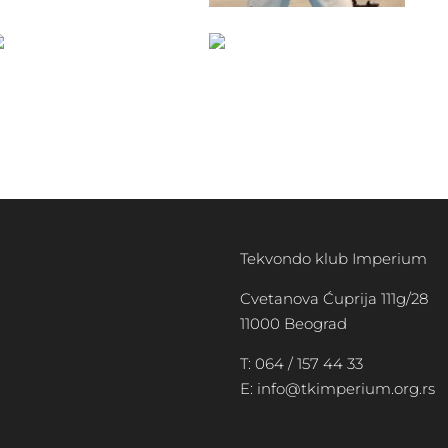
Tekvondo klub Imperium
Cvetanova Ćuprija 111g/28
11000 Beograd
T: 064 / 157 44 33
E: info@tkimperium.org.rs