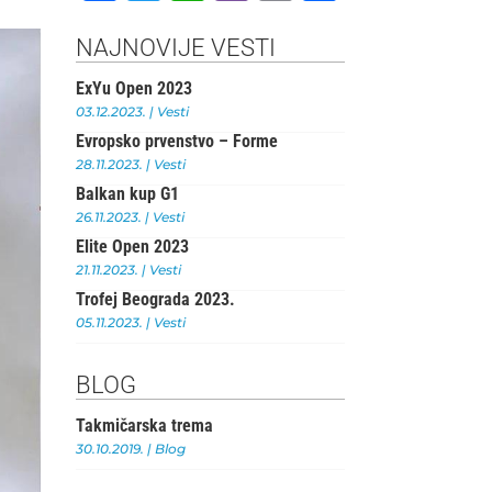
a
w
h
b
m
h
c
it
at
e
ai
ar
NAJNOVIJE VESTI
e
te
s
r
l
e
ExYu Open 2023
b
r
A
03.12.2023.
|
Vesti
Evropsko prvenstvo – Forme
o
p
28.11.2023.
|
Vesti
o
p
Balkan kup G1
k
26.11.2023.
|
Vesti
Elite Open 2023
21.11.2023.
|
Vesti
Trofej Beograda 2023.
05.11.2023.
|
Vesti
BLOG
Takmičarska trema
30.10.2019.
|
Blog