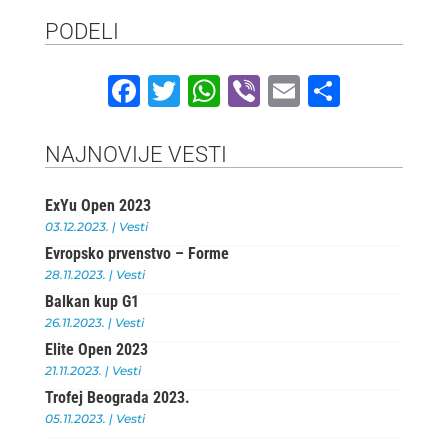
PODELI
F
T
W
Vi
E
S
a
w
h
b
m
h
c
it
at
e
ai
ar
NAJNOVIJE VESTI
e
te
s
r
l
e
ExYu Open 2023
b
r
A
03.12.2023.
|
Vesti
o
p
Evropsko prvenstvo – Forme
o
p
28.11.2023.
|
Vesti
Balkan kup G1
k
26.11.2023.
|
Vesti
Elite Open 2023
21.11.2023.
|
Vesti
Trofej Beograda 2023.
05.11.2023.
|
Vesti