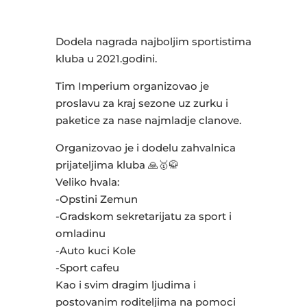
c
it
at
e
ai
ar
e
te
s
r
l
e
Dodela nagrada najboljim sportistima
b
r
A
kluba u 2021.godini.
o
p
Tim Imperium organizovao je
o
p
proslavu za kraj sezone uz zurku i
k
paketice za nase najmladje clanove.
Organizovao je i dodelu zahvalnica
prijateljima kluba 🙏🥇🥋
Veliko hvala:
-Opstini Zemun
-Gradskom sekretarijatu za sport i
omladinu
-Auto kuci Kole
-Sport cafeu
Kao i svim dragim ljudima i
postovanim roditeljima na pomoci