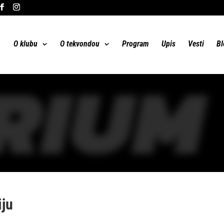
O klubu
O tekvondou
Program
Upis
Vesti
Bl
RIUM
iju