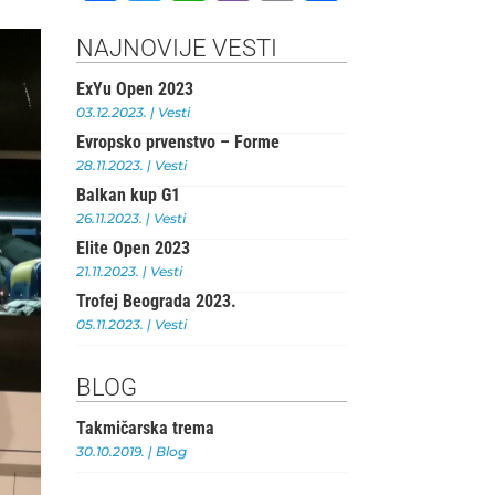
a
w
h
b
m
h
c
it
at
e
ai
ar
NAJNOVIJE VESTI
e
te
s
r
l
e
ExYu Open 2023
b
r
A
03.12.2023.
|
Vesti
Evropsko prvenstvo – Forme
o
p
28.11.2023.
|
Vesti
o
p
Balkan kup G1
k
26.11.2023.
|
Vesti
Elite Open 2023
21.11.2023.
|
Vesti
Trofej Beograda 2023.
05.11.2023.
|
Vesti
BLOG
Takmičarska trema
30.10.2019.
|
Blog