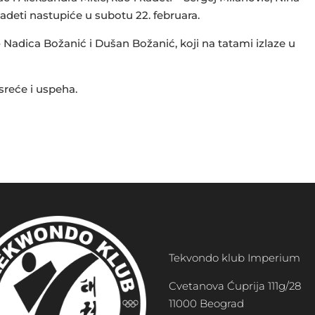
 kadeti nastupiće u subotu 22. februara.
– Nadica Božanić i Dušan Božanić, koji na tatami izlaze u
reće i uspeha.
Tekvondo klub Imperium
Cvetanova Ćuprija 111g/28
11000 Beograd