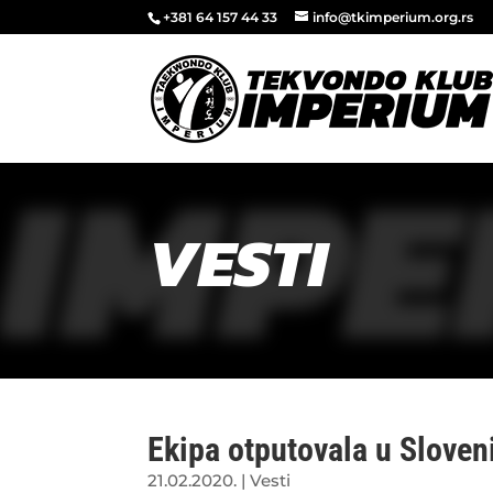
+381 64 157 44 33
info@tkimperium.org.rs
IMPE
VESTI
Ekipa otputovala u Sloven
21.02.2020.
|
Vesti