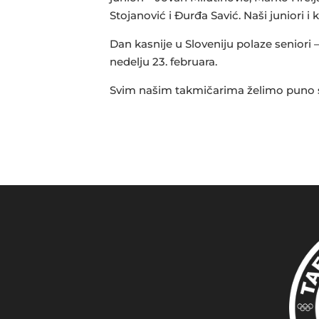
Stojanović i Đurđa Savić. Naši juniori i
Dan kasnije u Sloveniju polaze seniori 
nedelju 23. februara.
Svim našim takmičarima želimo puno s