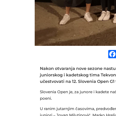
Nakon otvaranja nove sezone nastu
juniorskog i kadetskog tima Tekvon
učestvovati na 12. Slovenia Open G1 
Slovenia Open je, za junore i kadete naše
poeni.
U ranim jutarnjim časovima, predvođen
juniori – Jovan Milutinović, Marko Hrelj