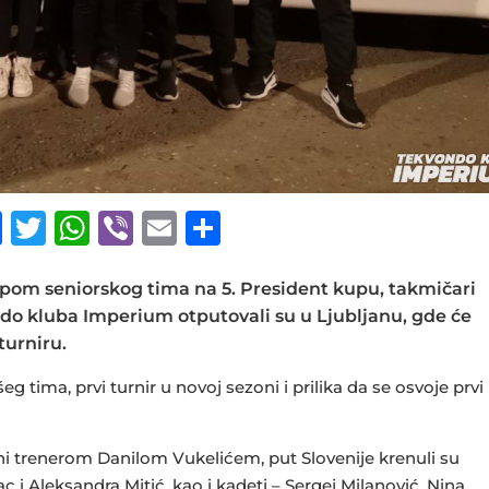
F
T
W
Vi
E
S
a
w
h
b
m
h
c
it
at
e
ai
ar
pom seniorskog tima na 5. President kupu, takmičari
do kluba Imperium otputovali su u Ljubljanu, gde će
e
te
s
r
l
e
turniru.
b
r
A
g tima, prvi turnir u novoj sezoni i prilika da se osvoje prvi
o
p
o
p
i trenerom Danilom Vukelićem, put Slovenije krenuli su
k
ac i Aleksandra Mitić, kao i kadeti – Sergej Milanović, Nina