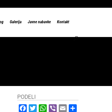
og
Galerija
Javne nabavke
Kontakt
PODELI
F
T
W
Vi
E
S