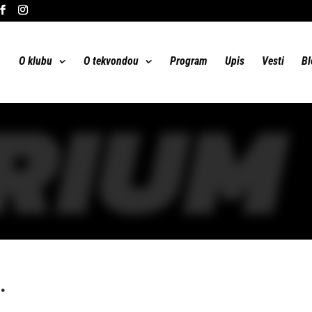
O klubu
O tekvondou
Program
Upis
Vesti
Bl
RIUM
.