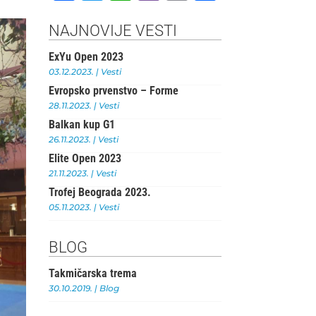
a
w
h
b
m
h
c
it
at
e
ai
ar
NAJNOVIJE VESTI
e
te
s
r
l
e
ExYu Open 2023
b
r
A
03.12.2023.
|
Vesti
Evropsko prvenstvo – Forme
o
p
28.11.2023.
|
Vesti
o
p
Balkan kup G1
k
26.11.2023.
|
Vesti
Elite Open 2023
21.11.2023.
|
Vesti
Trofej Beograda 2023.
05.11.2023.
|
Vesti
BLOG
Takmičarska trema
30.10.2019.
|
Blog