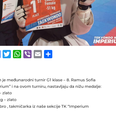
F
T
W
Vi
E
S
a
w
h
b
m
h
c
it
at
e
ai
ar
e
te
s
r
l
e
žan je međunarodni turnir G1 klase – 8. Ramus Sofia
b
r
A
ium” i na ovom turniru, nastavljaju da nižu medalje:
o
p
– zlato
g – zlato
o
p
ebro , takmičarka iz naše sekcije TK “Imperium
k