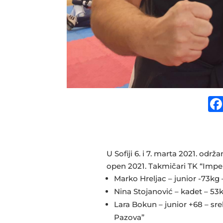
U Sofiji 6. i 7. marta 2021. odr
open 2021. Takmičari TK “Imper
Marko Hreljac – junior -73kg 
Nina Stojanović – kadet – 53k
Lara Bokun – junior +68 – sr
Pazova”