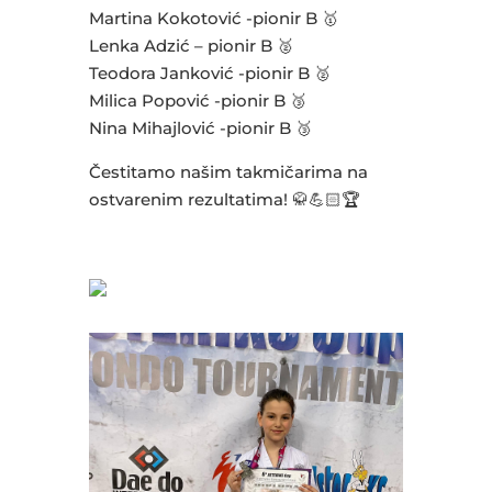
Martina Kokotović -pionir B 🥇
Lenka Adzić – pionir B 🥈
Teodora Janković -pionir B 🥈
Milica Popović -pionir B 🥉
Nina Mihajlović -pionir B 🥉
Čestitamo našim takmičarima na
ostvarenim rezultatima! 🥋💪🏻🏆