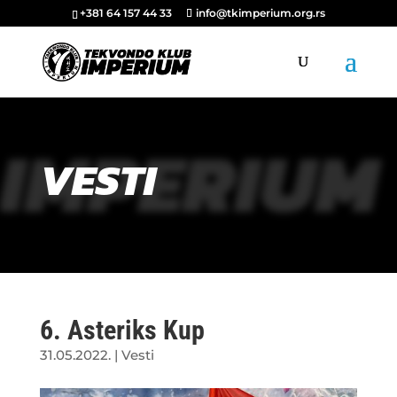
+381 64 157 44 33
info@tkimperium.org.rs
IMPERIUM
VESTI
6. Asteriks Kup
31.05.2022.
|
Vesti