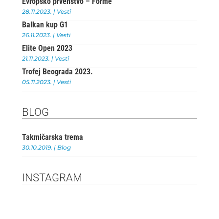
Evropsko prvenstvo – Forme
o
p
28.11.2023.
|
Vesti
Balkan kup G1
k
26.11.2023.
|
Vesti
Elite Open 2023
21.11.2023.
|
Vesti
Trofej Beograda 2023.
05.11.2023.
|
Vesti
BLOG
Takmičarska trema
30.10.2019.
|
Blog
INSTAGRAM