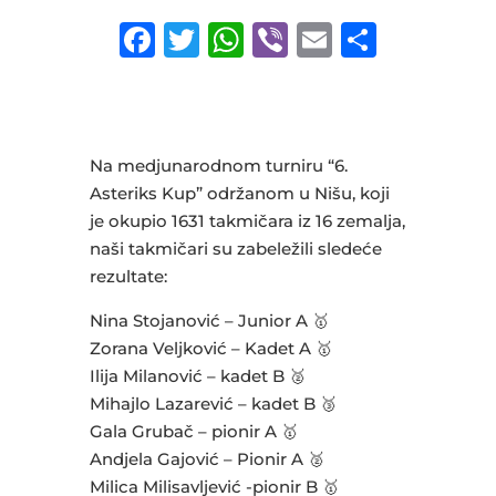
F
T
W
Vi
E
S
a
w
h
b
m
h
c
it
at
e
ai
ar
e
te
s
r
l
e
Na medjunarodnom turniru “6.
b
r
A
Asteriks Kup” održanom u Nišu, koji
o
p
je okupio 1631 takmičara iz 16 zemalja,
o
p
naši takmičari su zabeležili sledeće
rezultate:
k
Nina Stojanović – Junior A 🥇
Zorana Veljković – Kadet A 🥇
Ilija Milanović – kadet B 🥈
Mihajlo Lazarević – kadet B 🥉
Gala Grubač – pionir A 🥇
Andjela Gajović – Pionir A 🥈
Milica Milisavljević -pionir B 🥇