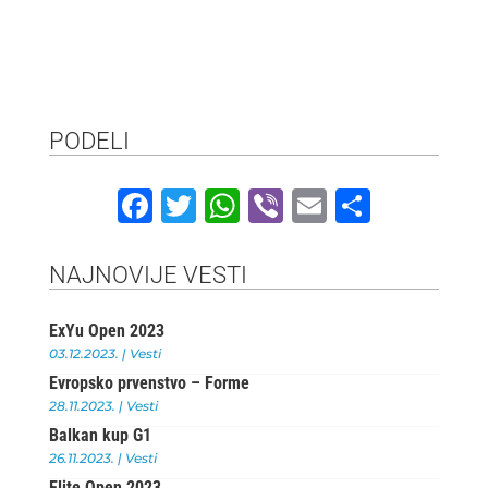
PODELI
F
T
W
Vi
E
S
a
w
h
b
m
h
c
it
at
e
ai
ar
NAJNOVIJE VESTI
e
te
s
r
l
e
ExYu Open 2023
b
r
A
03.12.2023.
|
Vesti
o
p
Evropsko prvenstvo – Forme
o
p
28.11.2023.
|
Vesti
Balkan kup G1
k
26.11.2023.
|
Vesti
Elite Open 2023