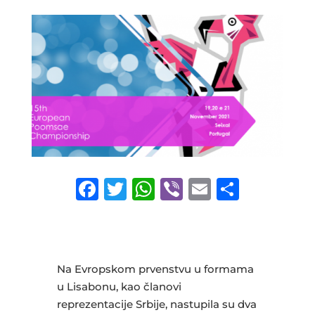
F
T
W
Vi
E
S
a
w
h
b
m
h
c
it
at
e
ai
ar
e
te
s
r
l
e
Na Evropskom prvenstvu u formama
b
r
A
u Lisabonu, kao članovi
o
p
reprezentacije Srbije, nastupila su dva