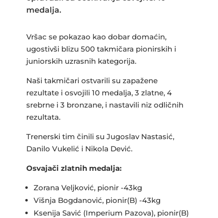
b
r
A
medalja.
o
p
o
p
Vršac se pokazao kao dobar domaćin,
ugostivši blizu 500 takmičara pionirskih i
k
juniorskih uzrasnih kategorija.
Naši takmičari ostvarili su zapažene
rezultate i osvojili 10 medalja, 3 zlatne, 4
srebrne i 3 bronzane, i nastavili niz odličnih
rezultata.
Trenerski tim činili su Jugoslav Nastasić,
Danilo Vukelić i Nikola Dević.
Osvajači zlatnih medalja:
Zorana Veljković, pionir -43kg
Višnja Bogdanović, pionir(B) -43kg
Ksenija Savić (Imperium Pazova), pionir(B)