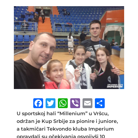
F
T
W
Vi
E
S
a
w
h
b
m
h
U sportskoj hali “Millenium” u Vršcu,
c
it
at
e
ai
ar
održan je Kup Srbije za pionire i juniore,
a takmičari Tekvondo kluba Imperium
e
te
s
r
l
e
opravdali su očekivanja osvojivši 10