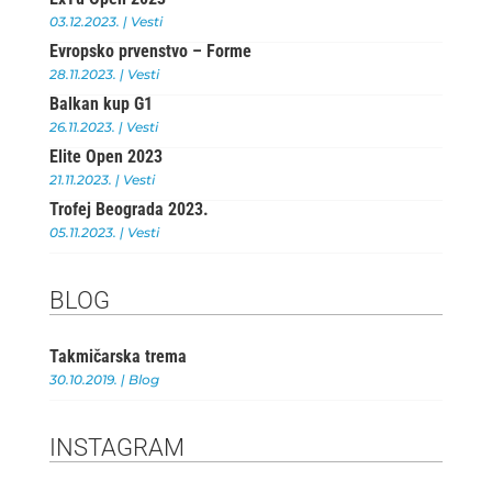
b
r
A
03.12.2023.
|
Vesti
o
p
Evropsko prvenstvo – Forme
o
p
28.11.2023.
|
Vesti
Balkan kup G1
k
26.11.2023.
|
Vesti
Elite Open 2023
21.11.2023.
|
Vesti
Trofej Beograda 2023.
05.11.2023.
|
Vesti
BLOG
Takmičarska trema
30.10.2019.
|
Blog
INSTAGRAM