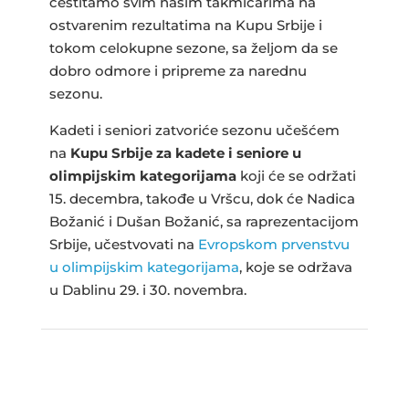
čestitamo svim našim takmičarima na
ostvarenim rezultatima na Kupu Srbije i
tokom celokupne sezone, sa željom da se
dobro odmore i pripreme za narednu
sezonu.
Kadeti i seniori zatvoriće sezonu učešćem
na
Kupu Srbije za kadete i seniore u
olimpijskim kategorijama
koji će se održati
15. decembra, takođe u Vršcu, dok će Nadica
Božanić i Dušan Božanić, sa raprezentacijom
Srbije, učestvovati na
Evropskom prvenstvu
u olimpijskim kategorijama
, koje se održava
u Dablinu 29. i 30. novembra.