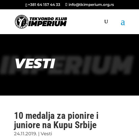
+381 64 157 44 33
info@tkimperium.org.rs
IMPERIUM
VESTI
10 medalja za pionire i
juniore na Kupu Srbije
24.11.2019.
|
Vesti