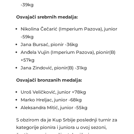
-39kg
Osvajači srebrnih medalja:
Nikolina Čečarić (Imperium Pazova), junior
-59kg
Jana Bursać, pionir -36kg
Anđela Vujin (Imperium Pazova), pionir(B)
+57kg
Jana Zindović, pionir(B) -31kg
Osvajači bronzanih medalja:
Uroš Veličković, junior +78kg
Marko Hreljac, junior -68kg
Aleksandra Mitić, junior -55kg
S obzirom da je Kup Srbije poslednji turnir za
kategorije pionira i juniora u ovoj sezoni,