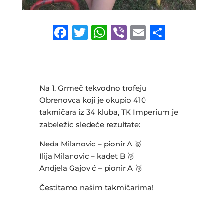
F
T
W
Vi
E
S
a
w
h
b
m
h
c
it
at
e
ai
ar
e
te
s
r
l
e
Na 1. Grmeč tekvodno trofeju
b
r
A
Obrenovca koji je okupio 410
o
p
takmičara iz 34 kluba, TK Imperium je
o
p
zabeležio sledeće rezultate:
k
Neda Milanovic – pionir A 🥇
Ilija Milanovic – kadet B 🥈
Andjela Gajović – pionir A 🥉
Čestitamo našim takmičarima!