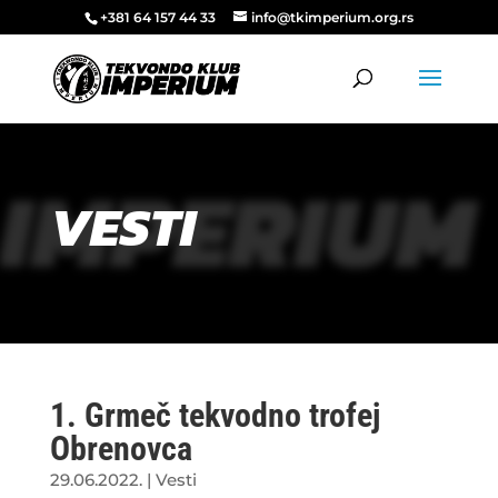
+381 64 157 44 33
info@tkimperium.org.rs
IMPERIUM
VESTI
1. Grmeč tekvodno trofej
Obrenovca
29.06.2022.
|
Vesti