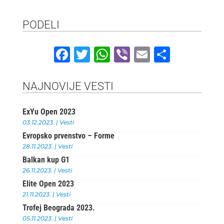
PODELI
F
T
W
Vi
E
S
a
w
h
b
m
h
c
it
at
e
ai
ar
NAJNOVIJE VESTI
e
te
s
r
l
e
ExYu Open 2023
b
r
A
03.12.2023.
|
Vesti
o
p
Evropsko prvenstvo – Forme
o
p
28.11.2023.
|
Vesti
Balkan kup G1
k
26.11.2023.
|
Vesti
Elite Open 2023
21.11.2023.
|
Vesti
Trofej Beograda 2023.
05.11.2023.
|
Vesti