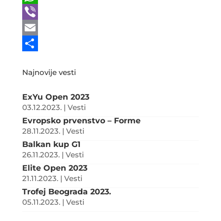
c
w
W
e
i
h
V
b
t
a
i
E
o
t
t
b
m
S
Najnovije vesti
o
e
s
e
a
h
k
r
A
r
i
a
ExYu Open 2023
p
l
r
03.12.2023.
|
Vesti
Evropsko prvenstvo – Forme
p
e
28.11.2023.
|
Vesti
Balkan kup G1
26.11.2023.
|
Vesti
Elite Open 2023
21.11.2023.
|
Vesti
Trofej Beograda 2023.
05.11.2023.
|
Vesti