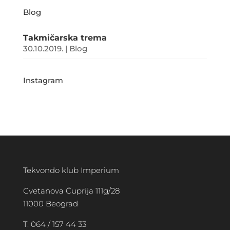
Blog
Takmičarska trema
30.10.2019.
|
Blog
Instagram
Tekvondo klub Imperium
Cvetanova Ćuprija 111g/28
11000 Beograd
T: 064 / 157 44 33